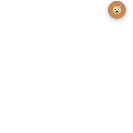
Coordonnées
Jours d'ouverture.
2 Rue de la Cloison , 25130 Villers-
du 1er octobre au 14 juin : du jeudi
le-Lac
au lundi
du 15 juin au 15 septembre : tous
Tél : 0381680903- 0768359787
les jours.
mathieu@surabayacafe.fr
Les réseaux