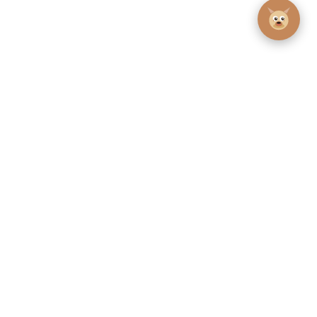
Coordonnées
Jours d'ouverture.
2 Rue de la Cloison , 25130 Villers-
du 1er octobre au 14 juin : du jeudi
le-Lac
au lundi
du 15 juin au 15 septembre : tous
Tél : 0381680903- 0768359787
les jours.
mathieu@surabayacafe.fr
Les réseaux