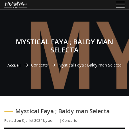
MYSTICAL FAYA ; BALDY MAN
SELECTA
Concerts
Mystical Faya ; Baldy man Selecta
Accueil
Mystical Faya ; Baldy man Selecta
Posted on
3 juillet 2024
by
admin
|
Concerts